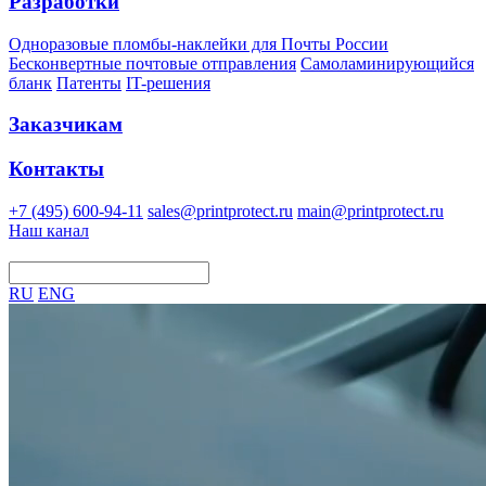
Разработки
Одноразовые пломбы-наклейки для Почты России
Бесконвертные почтовые отправления
Самоламини­рующийся
бланк
Патенты
IT-решения
Заказчикам
Контакты
+7 (495) 600-94-11
sales@printprotect.ru
main@printprotect.ru
Наш канал
RU
ENG