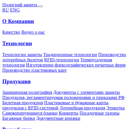
Полиграф защита
RU
ENG
О Компании
Качество
Видео о нас
Технологии
Технологии защиты
Традиционные технологии
Производство
лотерейных билетов
RFID-технологии
Термоусадочная
технология
Изготовление флексографических печатных форм
Производство пластиковых карт
Продукция
Защищенная полиграфия
Документы с элементами защиты
Продукция, регламентируемая положениями и приказами РФ
Билетная продукция
Пластиковые и бумажные карты,
продукция с RFID-системой
Лотерейная продукция
Этикетка
Самокопирующиеся бланки
Конверты
Посадочные талоны
Багажные бирки
Документные книжки