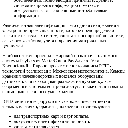
обеспечением, позволяющим принимать, хранить,
систематизировать информацию о метках и
осуществлять связь с внешними потребителями
информации.
Радиочастотная идентификация – это одно из направлений
электронной промышленности, которое предопределило
развитие платежных систем, систем транспортной логистики,
сельского хозяйства, учета и хранения материальных
ценностей.
Наиболее яркие проекты в мировой практике – платежные
системы PayPass от MasterCard и PayWave от Visa.
Крупнейший в Европе проект с использованием RFID-
технологий реализован в Московском метрополитене. Камеры
хранения железнодорожных вокзалов оборудованы
датчиками, считывающими радиочастотную метку, все
современные системы контроля доступа также организованы
с помощью различных умных меток.
RFID-метки интегрируются в самоклеящиеся этикетки,
ярлыки, карточки, браслеты, наклейки и используются:
для транспортных карт и карт оплаты,
документов идентификации личности,
систем контроля доступа,